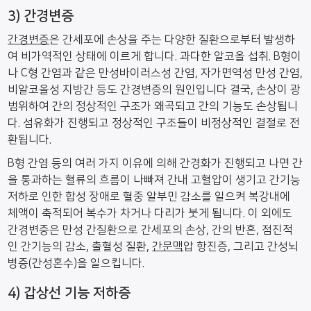
3) 간경변증
간경변증
은 간세포에 손상을 주는 다양한 질환으로부터 발생하
여 비가역적인 상태에 이르게 합니다. 과다한 알코올 섭취. B형이
나 C형 간염과 같은 만성바이러스성 간염, 자가면역성 만성 간염,
비알코올성 지방간 등도 간경변증의 원인입니다 결국, 손상이 광
범위하여 간의 정상적인 구조가 왜곡되고 간의 기능도 손상됩니
다. 섬유화가 진행되고 정상적인 구조들이 비정상적인 결절로 전
환됩니다.
B형 간염 등의 여러 가지 이유에 의해 간경화가 진행되고 나면 간
을 통과하는 혈류의 흐름이 나빠져 간내 고혈압이 생기고 간기능
저하로 인한 합성 장애로 혈중 알부민 감소를 일으켜 복강내에
체액이 축적되어 복수가 차거나 다리가 붓게 됩니다. 이 외에도
간경변증은 만성 간질환으로 간세포의 손상, 간의 반흔, 점진적
인 간기능의 감소, 출혈성 질환,
간문맥
압 항진증, 그리고 간성뇌
병증(간성혼수)을 일으킵니다.
4) 갑상선 기능 저하증