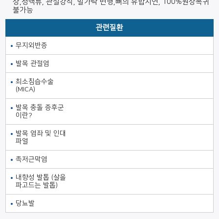
상,정맥류, 관절강직, 발가락 변형,뼈의 유합지연, 100%원상복귀
불가능
관련질환
무지외반증
발목 관절염
최소침습수술
(MICA)
발목 충돌 증후군
이란?
발목 염좌 및 인대
파열
족저근막염
내향성 발톱 (살을
파고드는 발톱)
당뇨발