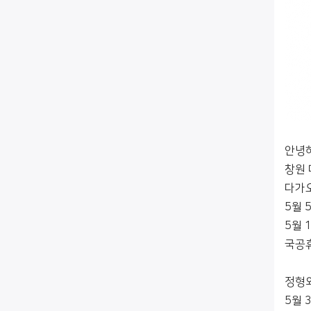
안녕
창원
다가오
5월 
5월 
국공휴
정형외
5월 