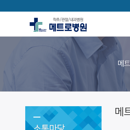
메트
메
소통마당