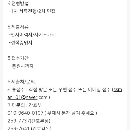
4.전형방법
-1차 서류전형/2차 면접
5.제출서류
-입사이력서/자기소개서
-성적증명서
5.접수기간
- 충원시까지
6.제출처/문의.
서류접수 : 직접 방문 또는 우편 접수 또는 이메일 접수 (
ssm
an101@naver
com )
기타문의 : 간호부
010-9640-0107 ( 부재시 문자 남겨 주세요 )
259-7737(간호부장)
259-7641 (간호감독)