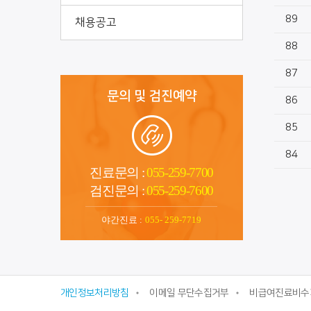
89
채용공고
88
87
문의 및 검진예약
86
85
84
진료문의 :
055-259-7700
검진문의 :
055-259-7600
야간진료 :
055- 259-7719
개인정보처리방침
이메일 무단수집거부
비급여진료비수