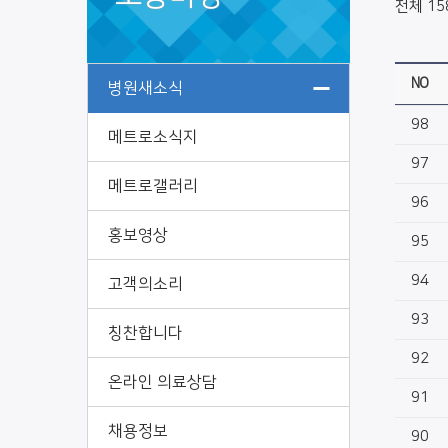
전체 15
NO
병원새소식
98
메트로소식지
97
메트로갤러리
96
홍보영상
95
94
고객의소리
93
칭찬합니다
92
온라인 의료상담
91
채용정보
90