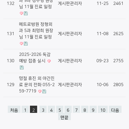
과 9과 정주영 원장
132
게시판관리자
11-25
2461
님 11월 진료 일정
메트로병원 정형외
과 5과 최명희 원장
131
게시판관리자
11-08
2625
님 11월 진료 일정
2025-2026 독감
130
예방 접종 실시
게시판관리자
09-23
2755
명절 휴진 외 야간진
129
료 문의 전화 055-2
게시판관리자
10-06
2805
59-7719
처음
1
2
3
4
5
6
7
8
9
10
다음
맨끝