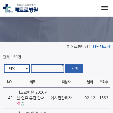
병원새소식
홈 > 소통마당 >
병원새소식
전체 158건
NO
제목
작성자
날짜
조회수
메트로병원 2026년
143
설 연휴 휴진 안내
게시판관리자
02-12
1563