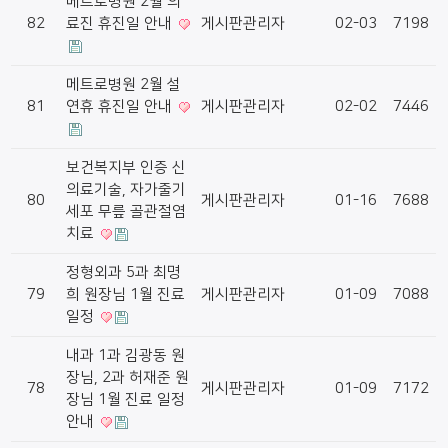
메트로병원 2월 의
82
료진 휴진일 안내
게시판관리자
02-03
7198
메트로병원 2월 설
81
연휴 휴진일 안내
게시판관리자
02-02
7446
보건복지부 인증 신
의료기술, 자가줄기
80
게시판관리자
01-16
7688
세포 무릎 골관절염
치료
정형외과 5과 최명
79
희 원장님 1월 진료
게시판관리자
01-09
7088
일정
내과 1과 김광동 원
장님, 2과 허재준 원
78
게시판관리자
01-09
7172
장님 1월 진료 일정
안내