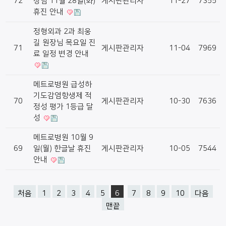
72
장님 11월 28일(화)
게시판관리자
11-27
7355
휴진 안내
정형외과 2과 최웅
길 원장님 목요일 진
71
게시판관리자
11-04
7969
료 일정 변경 안내
메트로병원 급성하
기도감염항생제 적
70
게시판관리자
10-30
7636
정성 평가 1등급 달
성
메트로병원 10월 9
69
일(월) 한글날 휴진
게시판관리자
10-05
7544
안내
처음
1
2
3
4
5
6
7
8
9
10
다음
맨끝