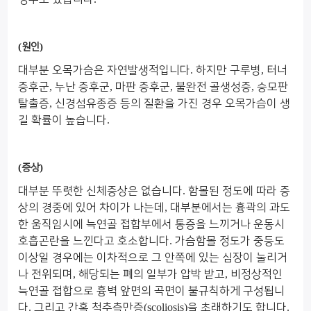
(
)
원인
대부분 오목가슴은 자연발생적입니다
.
하지만 구루병
,
터너
증후군
,
누난 증후군
,
마판 증후군
,
불완전 골생성증
,
승모판
탈출증
,
신경섬유종증 등의 질환을 가진 경우 오목가슴이 생
길 확률이 높습니다
.
(
)
증상
대부분 뚜렷한 신체증상은 없습니다
.
함몰된 정도에 따라 증
상의 경중에 있어 차이가 나는데
,
대부분에서는 흉곽의 과도
한 움직임시에 늑연골 접합부에서 통증을 느끼거나 운동시
호흡곤란을 느낀다고 호소합니다
.
가슴함몰 정도가 중등도
이상일 경우에는 이차적으로 그 안쪽에 있는 심장이 눌리거
나 전위되며
,
해당되는 폐의 일부가 압박 받고
,
비정상적인
늑연골 접합으로 흉벽 앞면의 곡면이 불규칙하게 구성됩니
다
.
그리고 간혹 척추측만증
(scoliosis)
을 초래하기도 합니다
.