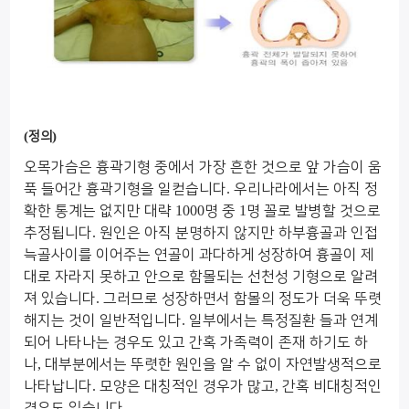
(
)
정의
오목가슴은 흉곽기형 중에서 가장 흔한 것으로 앞 가슴이 움
푹 들어간 흉곽기형을 일컫습니다
.
우리나라에서는 아직 정
확한 통계는 없지만 대략
1000
명 중
1
명 꼴로 발병할 것으로
추정됩니다
.
원인은 아직 분명하지 않지만 하부흉골과 인접
늑골사이를 이어주는 연골이 과다하게 성장하여 흉골이 제
대로 자라지 못하고 안으로 함몰되는 선천성 기형으로 알려
져 있습니다
.
그러므로 성장하면서 함몰의 정도가 더욱 뚜렷
해지는 것이 일반적입니다
.
일부에서는 특정질환 들과 연계
되어 나타나는 경우도 있고 간혹 가족력이 존재 하기도 하
나
,
대부분에서는 뚜렷한 원인을 알 수 없이 자연발생적으로
나타납니다
.
모양은 대칭적인 경우가 많고
,
간혹 비대칭적인
경우도 있습니다
.