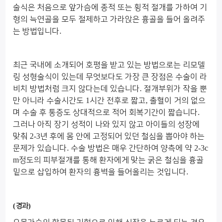
술식은 처음으로 앞가슴에 종적 또는 횡적 절개를 가하여 기
형의 늑연골을 모두 절제하고 가라앉은 흉골을 들어 올려주
는 방법입니다
.
최근 국내에 소개되어 호평을 받고 있는 방법으로는 리모델
링 성형술식이 있는데 무엇보다도 가장 큰 장점은 수술이 라
비치 방법처럼 크지 않다는데 있습니다
.
절개부위가 작을 뿐
만 아니라 수술시간도
1
시간 전후로 짧고
,
출혈이 거의 없으
며 수술 후 통증도 상대적으로 적어 회복기간이 짧습니다
.
그러나 아직 장기 성적이 나와 있지 않고 아이들의 성장에
맞춰
2-3
년 후에 몸 안에 고정되어 있던 철심을 뽑아야 하는
문제가 있습니다
.
수술 방법은 매우 간단하여 양측에 약
2-3c
m
정도의 피부절개를 통해 환자에게 맞는 굵은 철심을 흉골
밑으로 삽입하여 환자의 흉벽을 들어올리는 것입니다
.
(
)
경과