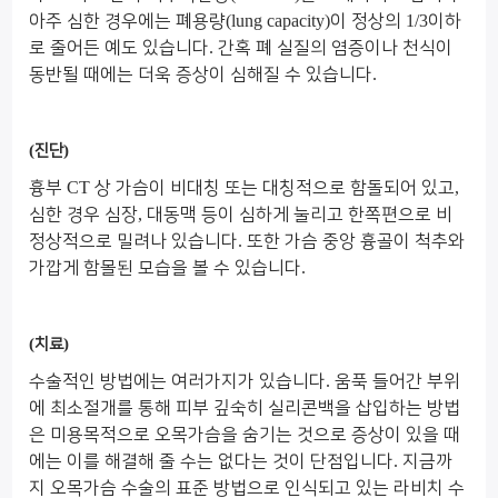
아주 심한 경우에는 폐용량
(lung capacity)
이 정상의
1/3
이하
로 줄어든 예도 있습니다
.
간혹 폐 실질의 염증이나 천식이
동반될 때에는 더욱 증상이 심해질 수 있습니다
.
(
)
진단
흉부
CT
상 가슴이 비대칭 또는 대칭적으로 함돌되어 있고
,
심한 경우 심장
,
대동맥 등이 심하게 눌리고 한쪽편으로 비
정상적으로 밀려나 있습니다
.
또한 가슴 중앙 흉골이 척추와
가깝게 함몰된 모습을 볼 수 있습니다
.
(
)
치료
수술적인 방법에는 여러가지가 있습니다
.
움푹 들어간 부위
에 최소절개를 통해 피부 깊숙히 실리콘백을 삽입하는 방법
은 미용목적으로 오목가슴을 숨기는 것으로 증상이 있을 때
에는 이를 해결해 줄 수는 없다는 것이 단점입니다
.
지금까
지 오목가슴 수술의 표준 방법으로 인식되고 있는 라비치 수