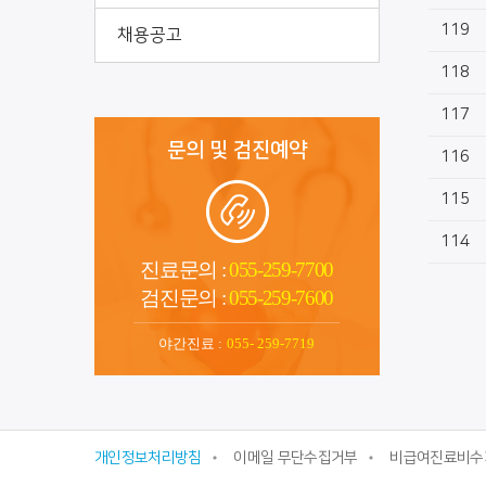
119
채용공고
118
117
문의 및 검진예약
116
115
114
진료문의 :
055-259-7700
검진문의 :
055-259-7600
야간진료 :
055- 259-7719
개인정보처리방침
이메일 무단수집거부
비급여진료비수