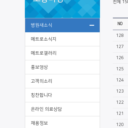
전체 15
NO
병원새소식
128
메트로소식지
127
메트로갤러리
126
홍보영상
125
124
고객의소리
123
칭찬합니다
122
온라인 의료상담
121
채용정보
120